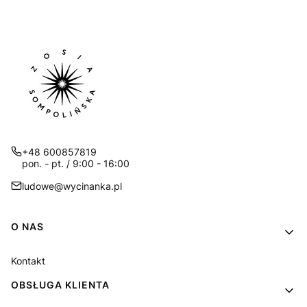
+48 600857819
pon. - pt. / 9:00 - 16:00
ludowe@wycinanka.pl
Linki w stopce
O NAS
Kontakt
OBSŁUGA KLIENTA